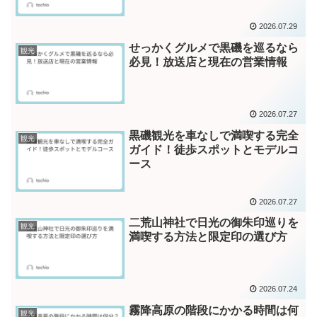
2026.07.29
せっかくグルメで黒磯を巡るなら
観光
必見！放送店と現在の営業情報
2026.07.27
黒磯観光を車なしで満喫する完全
観光
ガイド！徒歩スポットとモデルコ
ース
2026.07.27
二荒山神社で日光の御朱印巡りを
観光
満喫する方法と限定印の選び方
2026.07.24
霧降高原の階段にかかる時間は何
観光