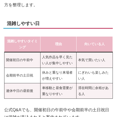
方を整理します。
混雑しやすい日
混雑しやすいタイミ
理由
向いている人
ング
人気作品を早く見た
開催初日の午前中
本気で買いたい人
い人が集中しやすい
休みと重なり来場者
にぎわいも楽しみた
会期前半の土日祝
が増えやすい
い人
車移動と昼食需要が
滞在時間に余裕があ
連休中日の昼前後
重なりやすい
る人
公式Q&Aでも、開催初日の午前中や会期前半の土日祝日