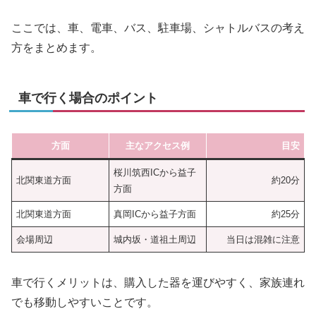
ここでは、車、電車、バス、駐車場、シャトルバスの考え
方をまとめます。
車で行く場合のポイント
方面
主なアクセス例
目安
桜川筑西ICから益子
北関東道方面
約20分
方面
北関東道方面
真岡ICから益子方面
約25分
会場周辺
城内坂・道祖土周辺
当日は混雑に注意
車で行くメリットは、購入した器を運びやすく、家族連れ
でも移動しやすいことです。