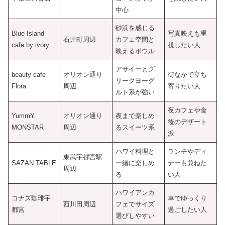
中心
砂浜を感じる
Blue Island
写真映えも重
石井町周辺
カフェ空間と
cafe by ivory
視したい人
映えるボウル
アサイーとグ
beauty cafe
オリオン通り
街なかで立ち
リークヨーグ
Flora
周辺
寄りたい人
ルト系が強い
夜カフェや食
YummY
オリオン通り
夜まで楽しめ
後のデザート
MONSTAR
周辺
るスイーツ系
派
ハワイ料理と
ランチやディ
東武宇都宮駅
SAZAN TABLE
一緒に楽しめ
ナーも兼ねた
周辺
る
い人
ハワイアンカ
コナズ珈琲宇
車でゆっくり
西川田周辺
フェでサイズ
都宮
過ごしたい人
選びしやすい