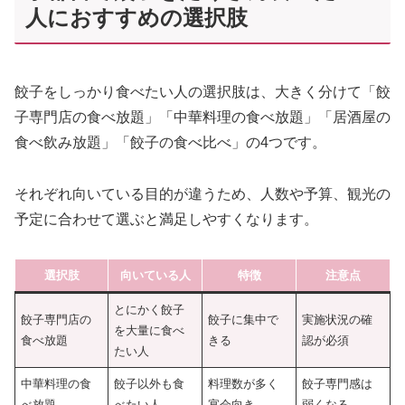
人におすすめの選択肢
餃子をしっかり食べたい人の選択肢は、大きく分けて「餃
子専門店の食べ放題」「中華料理の食べ放題」「居酒屋の
食べ飲み放題」「餃子の食べ比べ」の4つです。
それぞれ向いている目的が違うため、人数や予算、観光の
予定に合わせて選ぶと満足しやすくなります。
選択肢
向いている人
特徴
注意点
とにかく餃子
餃子専門店の
餃子に集中で
実施状況の確
を大量に食べ
食べ放題
きる
認が必須
たい人
中華料理の食
餃子以外も食
料理数が多く
餃子専門感は
べ放題
べたい人
宴会向き
弱くなる